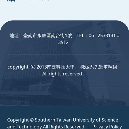
:::
地址：臺南市永康區南台街1號 TEL：06 - 2533131 #
3512
copyright ⓒ 2013南臺科技大學 機械系先進車輛組
All rights reserved .
Copyright © Southern Taiwan University of Science
and Technology All Rights Reserved. ｜
Privacy Policy