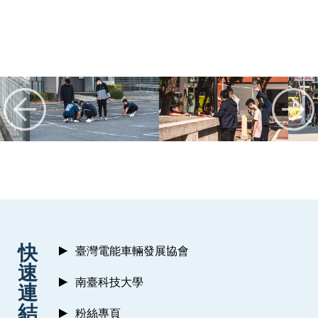
:::
快
臺灣電能車輛發展協會
速
南臺科技大學
連
結
粉絲專頁