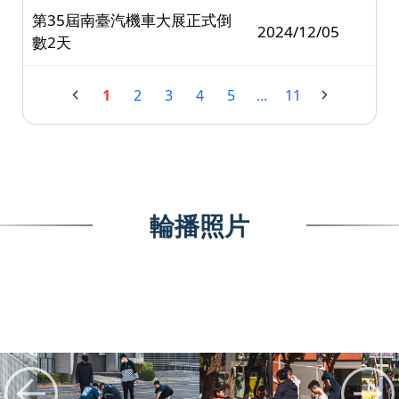
第35屆南臺汽機車大展正式倒
2024/12/05
數2天
1
2
3
4
5
...
11
輪播照片