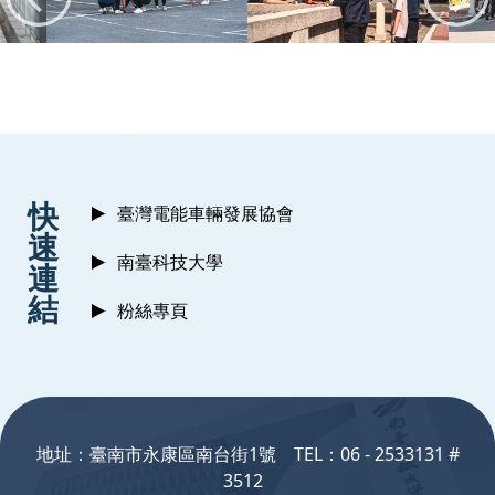
:::
快
臺灣電能車輛發展協會
速
南臺科技大學
連
結
粉絲專頁
:::
地址：臺南市永康區南台街1號 TEL：06 - 2533131 #
3512