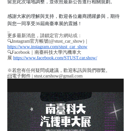
留意此次場地調整，並依照最新公告進行相關規劃。
感謝大家的理解與支持，歡迎各位廠商踴躍參與，期待
與您一同享受36屆南臺車展的震撼！
_
更多最新消息，請鎖定
官方網站或：
🔍Instagram官方帳號(@stust_car_show)
｜
https://www.instagram.com/stust_car_show
🔍Facebook
｜
南臺科技大學汽機車大
展
https://www.facebook.com/STUST.car.show/
※若您有任何疑問或建議，歡迎私訊與我們聯繫。
📨電子郵件 | stust.carshow@gmail.com