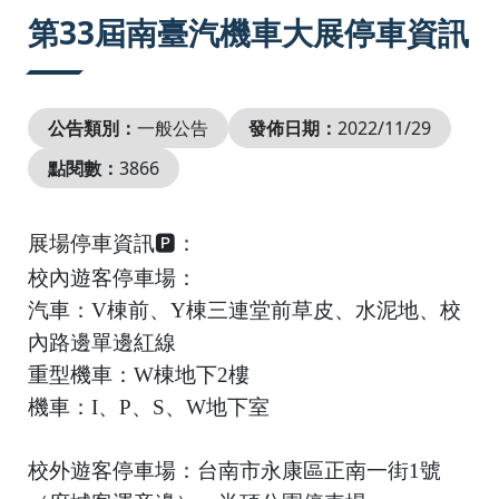
:::
第33屆南臺汽機車大展停車資訊
公告類別：
一般公告
發佈日期：
2022/11/29
點閱數：
3866
展場停車資訊🅿️：
校內遊客停車場：
汽車：V棟前、Y棟三連堂前草皮、水泥地、校
內路邊單邊紅線
重型機車：W棟地下2樓
機車：I、P、S、W地下室
校外遊客停車場：台南市永康區正南一街1號