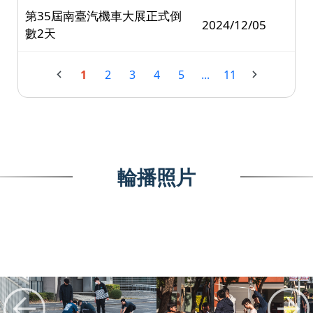
第35屆南臺汽機車大展正式倒
2024/12/05
數2天
1
2
3
4
5
...
11
輪播照片