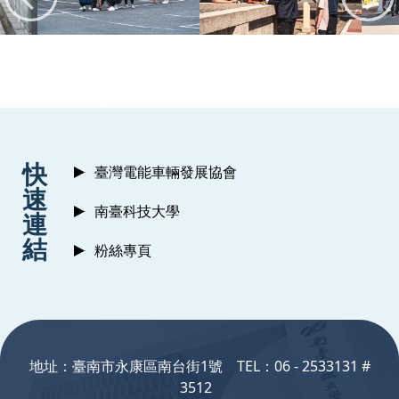
:::
快
臺灣電能車輛發展協會
速
南臺科技大學
連
結
粉絲專頁
:::
地址：臺南市永康區南台街1號 TEL：06 - 2533131 #
3512