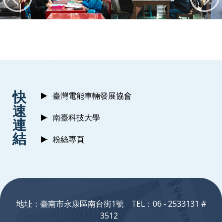
:::
快
臺灣電能車輛發展協會
速
南臺科技大學
連
結
粉絲專頁
:::
地址：臺南市永康區南台街1號 TEL：06 - 2533131 #
3512