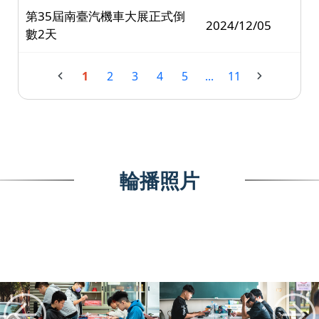
第35屆南臺汽機車大展正式倒
2024/12/05
數2天
1
2
3
4
5
...
11
輪播照片